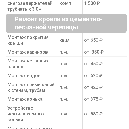
снегозадержателей
комп
1 500 ₽
трубчатых 3,0м
Ремонт кровли из цементно-
песчанной черепицы:
Монтаж покрытия
кв.м.
от 650 ₽
крыши
Монтаж карнизов
п.м.
от ,350 ₽
Монтаж ветровых
п.м.
от 450 ₽
планок
Монтаж ендов
п.м.
от 520 ₽
Монтаж примыканий
п.м.
от 420 ₽
к стенам, трубам
Монтаж конька
п.м.
от 375 ₽
Устройство
вентилируемого
п.м.
от 580 ₽
конька
Монтаж сплошного