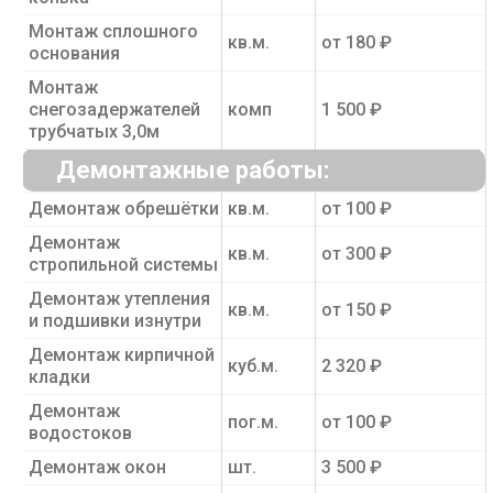
Монтаж сплошного
кв.м.
от 180 ₽
основания
Монтаж
снегозадержателей
комп
1 500 ₽
трубчатых 3,0м
Демонтажные работы:
Демонтаж обрешётки
кв.м.
от 100 ₽
Демонтаж
кв.м.
от 300 ₽
стропильной системы
Демонтаж утепления
кв.м.
от 150 ₽
и подшивки изнутри
Демонтаж кирпичной
куб.м.
2 320 ₽
кладки
Демонтаж
пог.м.
от 100 ₽
водостоков
Демонтаж окон
шт.
3 500 ₽