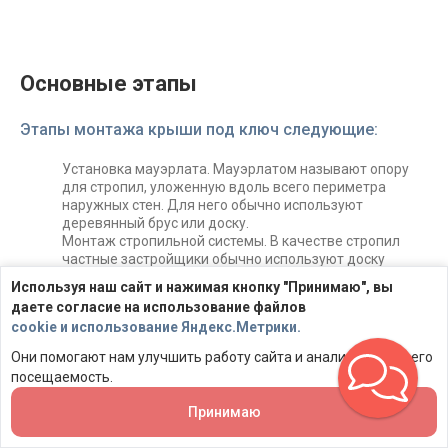
Основные этапы
Этапы монтажа крыши под ключ следующие:
Установка мауэрлата. Мауэрлатом называют опору
для стропил, уложенную вдоль всего периметра
наружных стен. Для него обычно используют
деревянный брус или доску.
Монтаж стропильной системы. В качестве стропил
частные застройщики обычно используют доску
50Х150 или 50Х200. Только если здание большое,
Используя наш сайт и нажимая кнопку "Принимаю", вы
может быть оправдано использование в стропильной
даете согласие на использование файлов
системе брусьев или даже брёвен.
cookie и использование Яндекс.Метрики.
Прикрепление пароизоляции с внутренней стороны к
стропилам.
Они помогают нам улучшить работу сайта и анализировать его
Укладка утеплителя между стропил.
посещаемость.
Укладка снаружи стропил ветровлагозащитной
мембраны. Она нужна, чтобы предохранить
Принимаю
утеплитель от намокания
Монтаж контробрешётки. Она нужна для создания