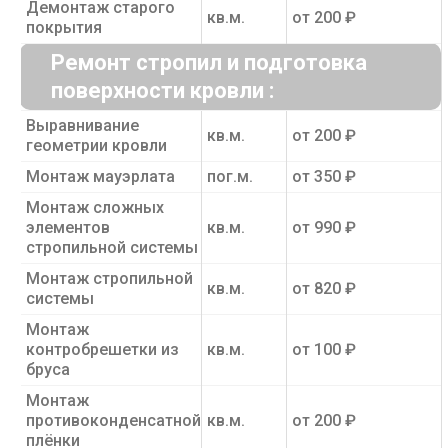
Демонтаж старого
кв.м.
от 200 ₽
покрытия
Ремонт стропил и подготовка
поверхности кровли :
Выравнивание
кв.м.
от 200 ₽
геометрии кровли
Монтаж мауэрлата
пог.м.
от 350 ₽
Монтаж сложных
элементов
кв.м.
от 990 ₽
стропильной системы
Монтаж стропильной
кв.м.
от 820 ₽
системы
Монтаж
контробрешетки из
кв.м.
от 100 ₽
бруса
Монтаж
противоконденсатной
кв.м.
от 200 ₽
плёнки