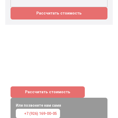
Рассчитать стоимость
Кровля в Одинцово — расчет
за 1 день
Мы свяжемся с вами в ближайшее время
и ответим на все интересующие вопросы
Рассчитать стоимость
Или позвоните нам сами
+7 (926) 169-00-05