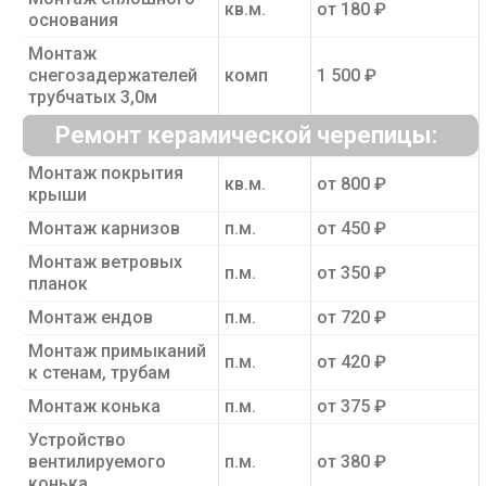
кв.м.
от 180 ₽
основания
Монтаж
снегозадержателей
комп
1 500 ₽
трубчатых 3,0м
Ремонт керамической черепицы:
Монтаж покрытия
кв.м.
от 800 ₽
крыши
Монтаж карнизов
п.м.
от 450 ₽
Монтаж ветровых
п.м.
от 350 ₽
планок
Монтаж ендов
п.м.
от 720 ₽
Монтаж примыканий
п.м.
от 420 ₽
к стенам, трубам
Монтаж конька
п.м.
от 375 ₽
Устройство
вентилируемого
п.м.
от 380 ₽
конька