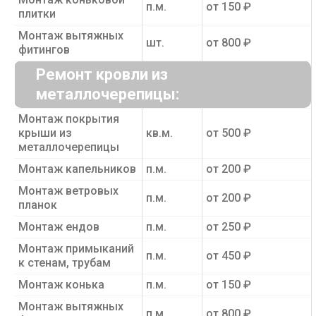
п.м.
от 150 ₽
плитки
Монтаж вытяжных
шт.
от 800 ₽
фитингов
Ремонт кровли из
металлочерепицы:
Монтаж покрытия
крыши из
кв.м.
от 500 ₽
металлочерепицы
Монтаж капельников
п.м.
от 200 ₽
Монтаж ветровых
п.м.
от 200 ₽
планок
Монтаж ендов
п.м.
от 250 ₽
Монтаж примыканий
п.м.
от 450 ₽
к стенам, трубам
Монтаж конька
п.м.
от 150 ₽
Монтаж вытяжных
п.м.
от 800 ₽