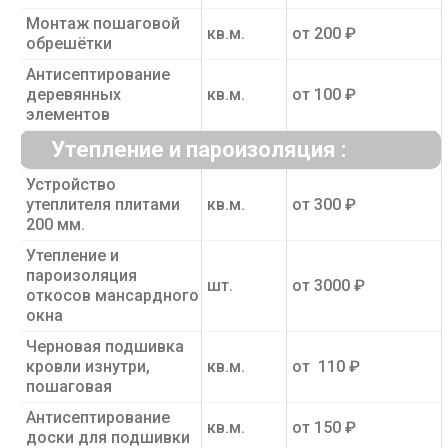
Монтаж пошаговой
кв.м.
от 200 ₽
обрешётки
Антисептирование
деревянных
кв.м.
от 100 ₽
элементов
Утепление и пароизоляция :
Устройство
утеплителя плитами
кв.м.
от 300 ₽
200 мм.
Утепление и
пароизоляция
шт.
от 3000 ₽
откосов мансардного
окна
Черновая подшивка
кровли изнутри,
кв.м.
от 110 ₽
пошаговая
Антисептирование
кв.м.
от 150 ₽
доски для подшивки