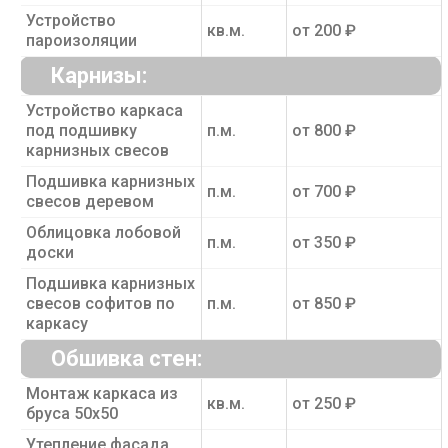
Устройство
кв.м.
от 200 ₽
пароизоляции
Карнизы:
Устройство каркаса
под подшивку
п.м.
от 800 ₽
карнизных свесов
Подшивка карнизных
п.м.
от 700 ₽
свесов деревом
Облицовка лобовой
п.м.
от 350 ₽
доски
Подшивка карнизных
свесов софитов по
п.м.
от 850 ₽
каркасу
Обшивка стен:
Монтаж каркаса из
кв.м.
от 250 ₽
бруса 50х50
Утепление фасада