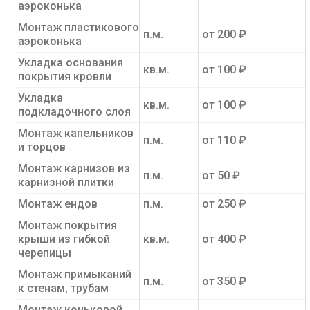
аэроконька
Монтаж пластикового
п.м.
от 200 ₽
аэроконька
Укладка основания
кв.м.
от 100 ₽
покрытия кровли
Укладка
кв.м.
от 100 ₽
подкладочного слоя
Монтаж капельников
п.м.
от 110 ₽
и торцов
Монтаж карнизов из
п.м.
от 50 ₽
карнизной плитки
Монтаж ендов
п.м.
от 250 ₽
Монтаж покрытия
крыши из гибкой
кв.м.
от 400 ₽
черепицы
Монтаж примыканий
п.м.
от 350 ₽
к стенам, трубам
Монтаж коньковой