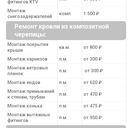
фитингов KTV
Монтаж
комп
1 500 ₽
снегозадержателей
Ремонт кровли из композитной
черепицы:
Монтаж покрытия
кв.м.
от 800 ₽
крыши
Монтаж карнизов
п.м.
от 300 ₽
Монтаж ветровых
п.м.
от 300 ₽
планок
Монтаж ендов
п.м.
от 620 ₽
Монтаж примыканий
п.м.
от 470 ₽
к стенам, трубам
Монтаж конька
п.м.
от 475 ₽
Монтаж вытяжных
п.м.
от 950 ₽
фитингов