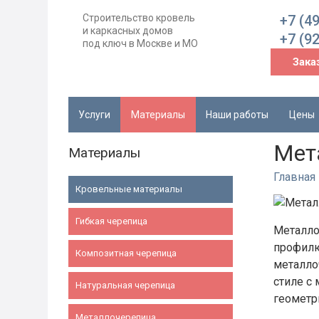
Строительство кровель
+7 (4
и каркасных домов
+7 (9
под ключ в Москве и МО
Зака
Услуги
Материалы
Наши работы
Цены
Мет
Материалы
Главная
Кровельные материалы
Гибкая черепица
Металло
профилю
Композитная черепица
металло
стиле с
Натуральная черепица
геометр
Металлочерепица