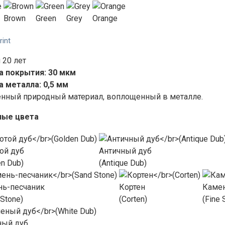
Brown
Green
Grey
Orange
rint
 20 лет
 покрытия: 30 мкм
 металла: 0,5 мм
енный природный материал, воплощенный в металле.
ные цвета
ой дуб
Античный дуб
en Dub)
(Antique Dub)
нь-песчаник
Кортен
Каме
 Stone)
(Corten)
(Fine 
ный дуб