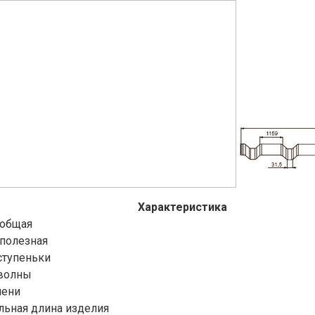
Характеристика
 общая
полезная
ступеньки
волны
пени
ьная длина изделия