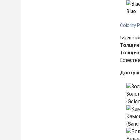
Blue
Colority P
Гарантия
Толщина
Толщина
Естеств
Доступ
Золот
(Gold
Каме
(Sand
Беле