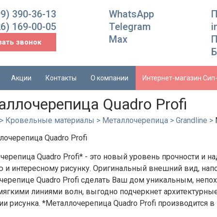
99) 390-36-13
WhatsApp
П
26) 169-00-05
Telegram
i
Max
П
зать звонок
Б
Акции
Контакты
О компании
Интернет-магазин Сип
аллочерепица Quadro Profi
>
Кровельные материалы
>
Металлочерепица
>
Grandline
>
черепица Quadro Profi* - это новый уровень прочности и 
 и интересному рисунку. Оригинальный внешний вид, на
черепице Quadro Profi сделать Ваш дом уникальным, непо
 мягкими линиями волн, выгодно подчеркнет архитектурные
ии рисунка. *Металлочерепица Quadro Profi производится в