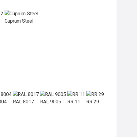
Cuprum Steel
004
RAL 8017
RAL 9005
RR 11
RR 29