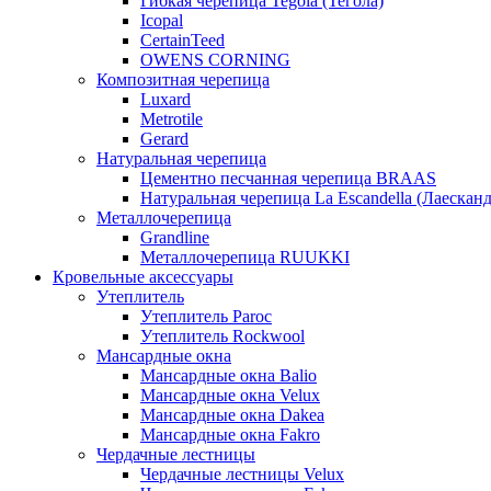
Гибкая черепица Tegola (Тегола)
Icopal
CertainTeed
OWENS CORNING
Композитная черепица
Luxard
Metrotile
Gerard
Натуральная черепица
Цементно песчанная черепица BRAAS
Натуральная черепица La Escandella (Лаесканд
Металлочерепица
Grandline
Металлочерепица RUUKKI
Кровельные аксессуары
Утеплитель
Утеплитель Paroc
Утеплитель Rockwool
Мансардные окна
Мансардные окна Balio
Мансардные окна Velux
Мансардные окна Dakea
Мансардные окна Fakro
Чердачные лестницы
Чердачные лестницы Velux