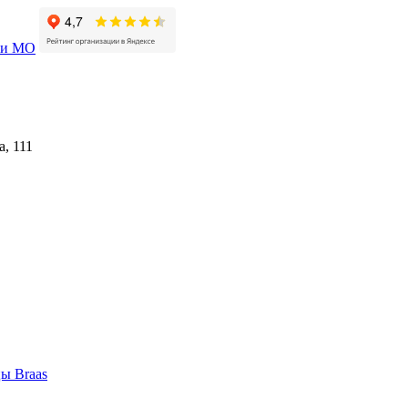
е и МО
, 111
ы Braas