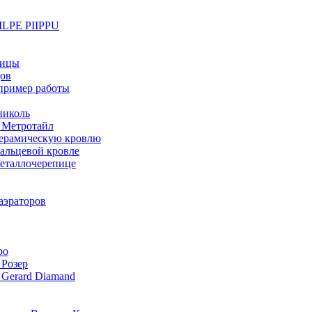
ILPE PIIPPU
пицы
ов
 пример работы
николь
 Метротайл
керамическую кровлю
альцевой кровле
металлочерепице
аэраторов
ро
 Розер
Gerard Diamand