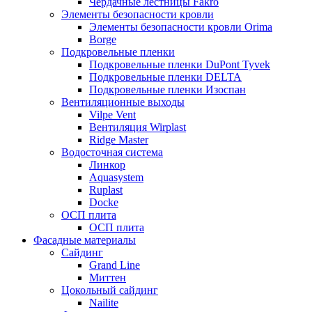
Чердачные лестницы Fakro
Элементы безопасности кровли
Элементы безопасности кровли Orima
Borge
Подкровельные пленки
Подкровельные пленки DuPont Tyvek
Подкровельные пленки DELTA
Подкровельные пленки Изоспан
Вентиляционные выходы
Vilpe Vent
Вентиляция Wirplast
Ridge Master
Водосточная система
Линкор
Aquasystem
Ruplast
Docke
ОСП плита
ОСП плита
Фасадные материалы
Сайдинг
Grand Line
Миттен
Цокольный сайдинг
Nailite