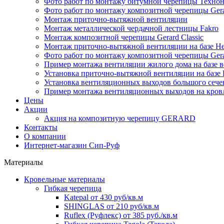
Фото работ по монтажу битумной черепицы Технон
Фото работ по монтажу композитной черепицы 
Монтаж приточно-вытяжной вентиляции
Монтаж металлической чердачной лестницы Fakro
Монтаж композитной черепицы Gerard Classic
Монтаж приточно-вытяжной вентиляции на базе Hea
Фото работ по монтажу композитной черепицы G
Пример монтажа вентиляции жилого дома на базе в
Установка приточно-вытяжной вентиляции на базе H
Установка вентиляционных выходов большого сече
Пример монтажа вентиляционных выходов на кров
Цены
Акции
Акция на композитную черепицу GERARD
Контакты
О компании
Интернет-магазин Сип-Руф
Материалы
Кровельные материалы
Гибкая черепица
Katepal от 430 руб/кв.м
SHINGLAS от 210 руб/кв.м
Ruflex (Руфлекс) от 385 руб./кв.м