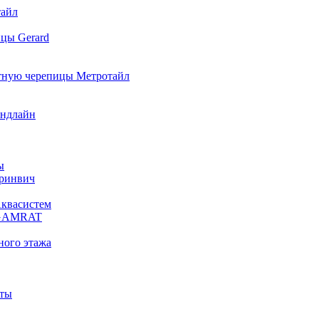
тайл
цы Gerard
итную черепицы Метротайл
андлайн
ы
Гринвич
Аквасистем
ы GAMRAT
ного этажа
оты