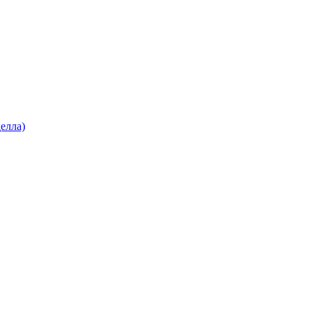
елла)