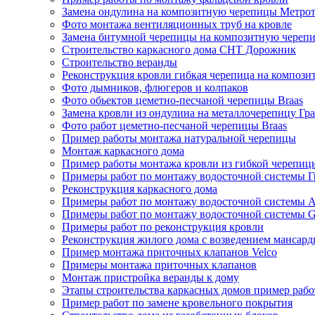
Замена ондулина на композитную черепицы Метро
Фото монтажа вентиляционных труб на кровле
Замена битумной черепицы на композитную черепи
Строительство каркасного дома СНТ Дорожник
Строительство веранды
Реконструкция кровли гибкая черепица на композ
Фото дымников, флюгеров и колпаков
Фото обьектов цеметно-песчаной черепицы Braas
Замена кровли из ондулина на металлочерепицу Гр
Фото работ цеметно-песчаной черепицы Braas
Пример работы монтажа натуральной черепицы
Монтаж каркасного дома
Пример работы монтажа кровли из гибкой черепиц
Примеры работ по монтажу водосточной системы 
Реконструкция каркасного дома
Примеры работ по монтажу водосточной системы 
Примеры работ по монтажу водосточной систем
Примеры работ по реконструкция кровли
Реконструкция жилого дома с возведением мансард
Пример монтажа приточных клапанов Velco
Примеры монтажа приточных клапанов
Монтаж пристройка веранды к дому
Этапы строительства каркасных домов пример раб
Пример работ по замене кровельного покрытия