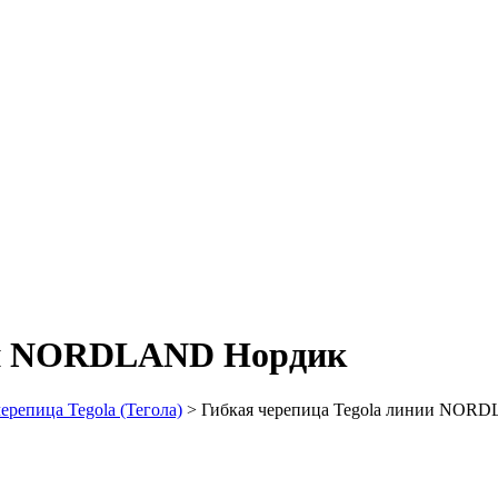
нии NORDLAND Нордик
ерепица Tegola (Тегола)
>
Гибкая черепица Tegola линии NOR