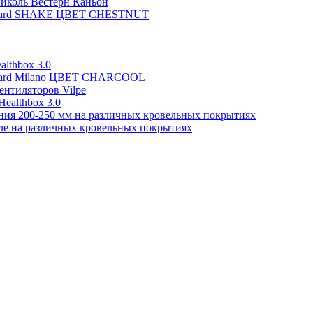
иколь Вестерн Каньон
Gerard SHAKE ЦВЕТ CHESTNUT
lthbox 3.0
erard Milano ЦВЕТ CHARCOOL
ентиляторов Vilpe
ealthbox 3.0
ния 200-250 мм на различных кровельных покрытиях
ле на различных кровельных покрытиях