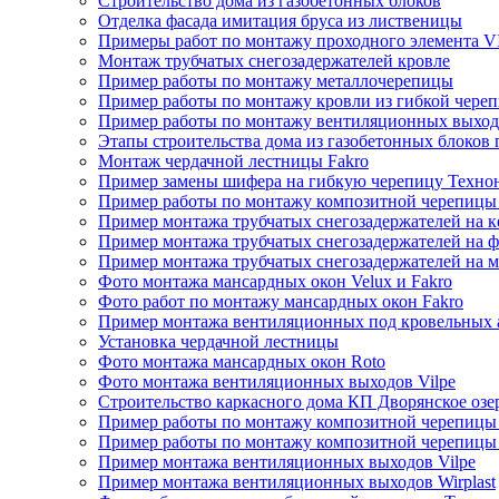
Строительство дома из газобетонных блоков
Отделка фасада имитация бруса из лиственицы
Примеры работ по монтажу проходного элемента V
Монтаж трубчатых снегозадержателей кровле
Пример работы по монтажу металлочерепицы
Пример работы по монтажу кровли из гибкой чере
Пример работы по монтажу вентиляционных выход
Этапы строительства дома из газобетонных блоков
Монтаж чердачной лестницы Fakro
Пример замены шифера на гибкую черепицу Техно
Пример работы по монтажу композитной черепицы
Пример монтажа трубчатых снегозадержателей на 
Пример монтажа трубчатых снегозадержателей на ф
Пример монтажа трубчатых снегозадержателей на 
Фото монтажа мансардных окон Velux и Fakro
Фото работ по монтажу мансардных окон Fakro
Пример монтажа вентиляционных под кровельных 
Установка чердачной лестницы
Фото монтажа мансардных окон Roto
Фото монтажа вентиляционных выходов Vilpe
Строительство каркасного дома КП Дворянское озе
Пример работы по монтажу композитной черепицы
Пример работы по монтажу композитной черепицы 
Пример монтажа вентиляционных выходов Vilpe
Пример монтажа вентиляционных выходов Wirplast