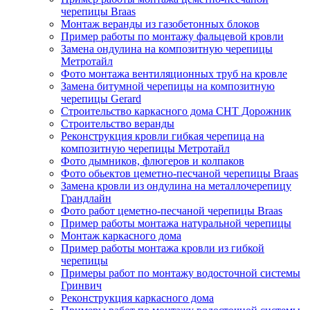
черепицы Braas
Монтаж веранды из газобетонных блоков
Пример работы по монтажу фальцевой кровли
Замена ондулина на композитную черепицы
Метротайл
Фото монтажа вентиляционных труб на кровле
Замена битумной черепицы на композитную
черепицы Gerard
Строительство каркасного дома СНТ Дорожник
Строительство веранды
Реконструкция кровли гибкая черепица на
композитную черепицы Метротайл
Фото дымников, флюгеров и колпаков
Фото обьектов цеметно-песчаной черепицы Braas
Замена кровли из ондулина на металлочерепицу
Грандлайн
Фото работ цеметно-песчаной черепицы Braas
Пример работы монтажа натуральной черепицы
Монтаж каркасного дома
Пример работы монтажа кровли из гибкой
черепицы
Примеры работ по монтажу водосточной системы
Гринвич
Реконструкция каркасного дома