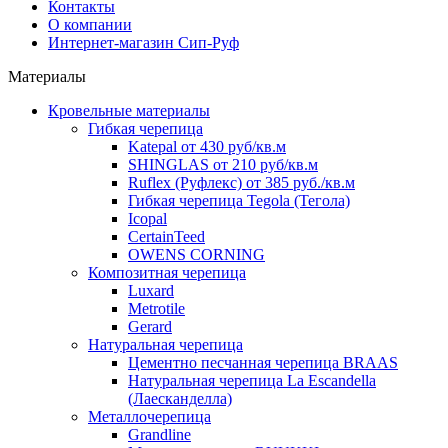
Контакты
О компании
Интернет-магазин Сип-Руф
Материалы
Кровельные материалы
Гибкая черепица
Katepal от 430 руб/кв.м
SHINGLAS от 210 руб/кв.м
Ruflex (Руфлекс) от 385 руб./кв.м
Гибкая черепица Tegola (Тегола)
Icopal
CertainTeed
OWENS CORNING
Композитная черепица
Luxard
Metrotile
Gerard
Натуральная черепица
Цементно песчанная черепица BRAAS
Натуральная черепица La Escandella
(Лаесканделла)
Металлочерепица
Grandline