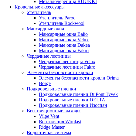
Металлочерепица RUUKKI
Кровельные аксессуары
Утеплитель
Утеплитель Paroc
Утеплитель Rockwool
Мансардные окна
Мансардные окна Balio
Мансардные окна Velux
Мансардные окна Dakea
Мансардные окна Fakro
Чердачные лестницы
Чердачные лестницы Velux
Чердачные лестницы Fakro
Элементы безопасности кровли
Элементы безопасности кровли Orima
Borge
Подкровельные пленки
Подкровельные пленки DuPont Tyvek
Подкровельные пленки DELTA
Подкровельные пленки Изоспан
Вентиляционные выходы
Vilpe Vent
Вентиляция Wirplast
Ridge Master
Водосточная система