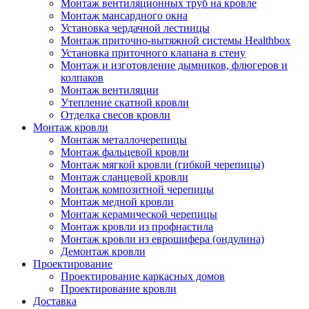
Монтаж вентиляционных труб на кровле
Монтаж мансардного окна
Установка чердачной лестницы
Монтаж приточно-вытяжной системы Healthbox
Установка приточного клапана в стену
Монтаж и изготовление дымников, флюгеров и
колпаков
Монтаж вентиляции
Утепление скатной кровли
Отделка свесов кровли
Монтаж кровли
Монтаж металлочерепицы
Монтаж фальцевой кровли
Монтаж мягкой кровли (гибкой черепицы)
Монтаж сланцевой кровли
Монтаж композитной черепицы
Монтаж медной кровли
Монтаж керамической черепицы
Монтаж кровли из профнастила
Монтаж кровли из еврошифера (ондулина)
Демонтаж кровли
Проектирование
Проектирование каркасных домов
Проектирование кровли
Доставка