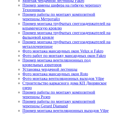
Монтаж чердачной лестницы Fakro
Пример замены шифера на гибкую черепицу
Технониколь
Пример работы по монтажу композитной
черепицы Метротайл
Пример монтажа трубчатых снегозадержателей на
керамическую кровлю
Пример монтажа трубчатых снегозадержателей на
фальцевой кровле
Пример монтажа трубчатых снегозадержателей на
металлочерепице
Фото монтажа мансардных окон Velux и Fakro
Фото работ по монтажу мансардных окон Fakro
Пример монтажа вентиляционных под
кровельных аэраторов
Установка чердачной лестницы
Фото монтажа мансардных окон Roto
Фото монтажа вентиляционных выходов Vilpe
Строительство каркасного дома КП Дворянское
озеро
Пример работы по монтажу композитной
черепицы Розер
Пример работы по монтажу композитной
черепицы Gerard Diamand
Пример монтажа вентиляционных выходов Vilpe